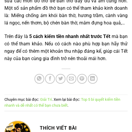
sửa các món đồ thờ để bàn thờ đầy đủ và ấm cúng hơn.
Một số sản phẩm đồ thờ bạn có thể tham khảo kinh doanh
là: Miếng chống ám khói bàn thờ, hương trầm, cành vàng
lá ngọc, nến thơm, bộ chén bàn thờ, mâm đựng hoa quả,…
Trên đây là
5 cách kiếm tiền nhanh nhất trước Tết
mà bạn
có thể tham khảo. Nếu có cách nào phù hợp bạn hãy thử
ngay để có thêm một khoản thu nhập đáng kể, giúp cái Tết
này của bạn cùng gia đình trở nên thoải mái hơn.
Chuyên mục bài đọc:
Giải Trí
. Xem lại bài đọc:
Top 5 bí quyết kiếm tiền
nhanh và dễ nhất có thể bạn chưa biết
.
THÍCH VIẾT BÀI