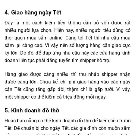
4. Giao hàng ngày Tết
Đây là một cách kiếm tiền không cần bỏ vốn được rất
nhiều người lựa chọn. Hiện nay, nhiều người tiêu dùng có
thói quen mua sắm online. Càng tới Tết thì nhu cầu mua
sắm lại càng cao. Vì vậy nên số lượng hàng cần giao cực
kỳ lớn. Do đó, để đáp ứng nhu cầu này các cửa hàng kinh
doanh liên tục phải đăng tuyển tìm shipper hỗ trợ.
Hàng giao được càng nhiều thì thu nhập shipper nhận
được càng lớn. Chưa kể, chi phí giao hàng vào các ngày
cận Tết cũng tăng gấp đôi, thậm chí là gấp rưỡi. Vì vậy,
một shipper có thể kiếm cả triệu đồng mỗi ngày.
5. Kinh doanh đồ thờ
Hoặc bạn cũng có thể kinh doanh đồ thờ để kiếm tiền trước
Tết. Để chuẩn bị cho ngày Tết, các gia đình còn muốn sắm