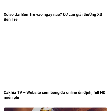
Xổ số đài Bến Tre vào ngày nào? Cơ cấu giải thưởng XS
Bến Tre
Cakhia TV – Website xem bóng đá online ổn định, full HD
miễn phí