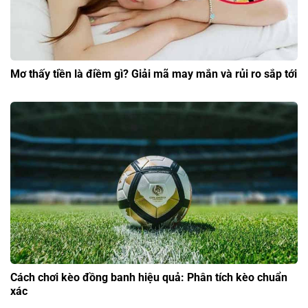
Mơ thấy tiền là điềm gì? Giải mã may mắn và rủi ro sắp tới
Cách chơi kèo đồng banh hiệu quả: Phân tích kèo chuẩn
xác