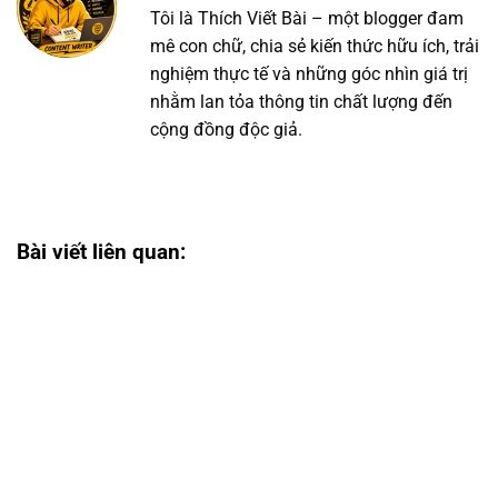
Tôi là Thích Viết Bài – một blogger đam
mê con chữ, chia sẻ kiến thức hữu ích, trải
nghiệm thực tế và những góc nhìn giá trị
nhằm lan tỏa thông tin chất lượng đến
cộng đồng độc giả.
Bài viết liên quan: