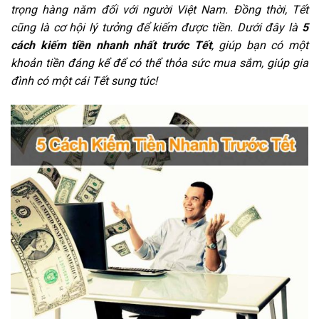
trọng hàng năm đối với người Việt Nam. Đồng thời, Tết
cũng là cơ hội lý tưởng để kiếm được tiền. Dưới đây là
5
cách kiếm tiền nhanh nhất trước Tết
, giúp bạn có một
khoản tiền đáng kể để có thể thỏa sức mua sắm, giúp gia
đình có một cái Tết sung túc!