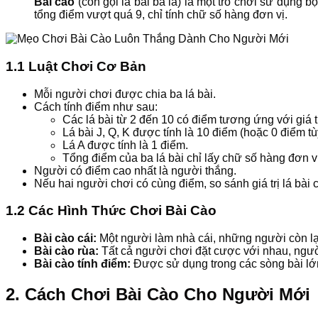
Bài cào
(còn gọi là bài ba lá) là một trò chơi sử dụng b
tổng điểm vượt quá 9, chỉ tính chữ số hàng đơn vị.
1.1 Luật Chơi Cơ Bản
Mỗi người chơi được chia ba lá bài.
Cách tính điểm như sau:
Các lá bài từ 2 đến 10 có điểm tương ứng với giá t
Lá bài J, Q, K được tính là 10 điểm (hoặc 0 điểm tù
Lá A được tính là 1 điểm.
Tổng điểm của ba lá bài chỉ lấy chữ số hàng đơn vị
Người có điểm cao nhất là người thắng.
Nếu hai người chơi có cùng điểm, so sánh giá trị lá bài 
1.2 Các Hình Thức Chơi Bài Cào
Bài cào cái:
Một người làm nhà cái, những người còn lạ
Bài cào rùa:
Tất cả người chơi đặt cược với nhau, ngư
Bài cào tính điểm:
Được sử dụng trong các sòng bài lớn
2. Cách Chơi Bài Cào Cho Người Mới