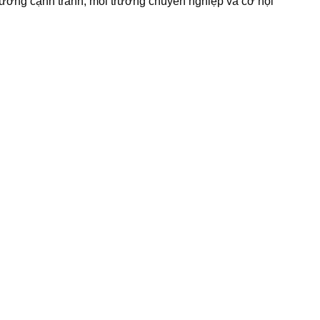
 lương cạnh tranh, môi trường chuyên nghiệp và cơ hội