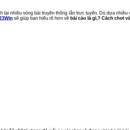
ch tại nhiều sòng bài truyền thống lẫn trực tuyến. Dù dựa nhiề
 23Win
sẽ giúp bạn hiểu rõ hơn về
bài cào là gì,? Cách chơi 