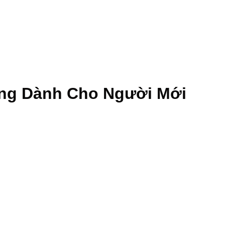
ắng Dành Cho Người Mới