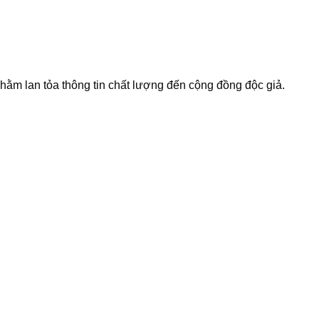
 nhằm lan tỏa thông tin chất lượng đến cộng đồng độc giả.