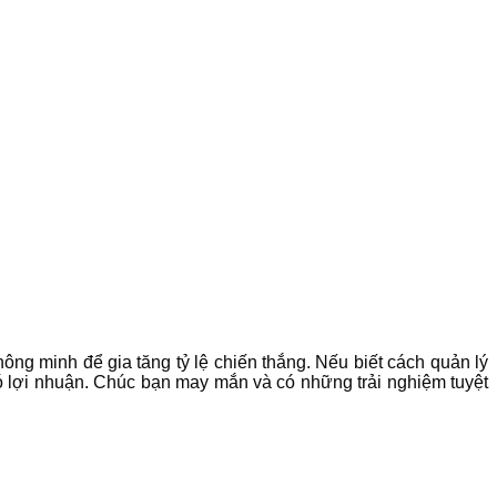
ng minh để gia tăng tỷ lệ chiến thắng. Nếu biết cách quản lý
có lợi nhuận. Chúc bạn may mắn và có những trải nghiệm tuyệt