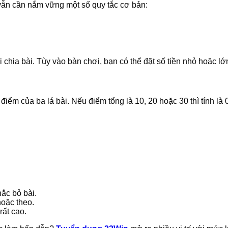
 vẫn cần nắm vững một số quy tắc cơ bản:
 chia bài. Tùy vào bàn chơi, bạn có thể đặt số tiền nhỏ hoặc lớ
iểm của ba lá bài. Nếu điểm tổng là 10, 20 hoặc 30 thì tính là 
hắc bỏ bài.
hoặc theo.
rất cao.