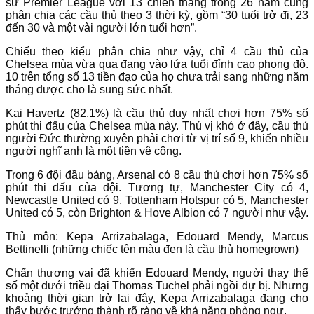
sử Premier League với 13 chiến thắng trong 26 năm cũng
phân chia các cầu thủ theo 3 thời kỳ, gồm “30 tuổi trở đi, 23
đến 30 và một vài người lớn tuổi hơn”.
Chiếu theo kiểu phân chia như vậy, chỉ 4 cầu thủ của
Chelsea mùa vừa qua đang vào lứa tuổi đỉnh cao phong độ.
10 trên tổng số 13 tiền đạo của họ chưa trải sang những năm
tháng được cho là sung sức nhất.
Kai Havertz (82,1%) là cầu thủ duy nhất chơi hơn 75% số
phút thi đấu của Chelsea mùa này. Thú vị khó ở đây, cầu thủ
người Đức thường xuyên phải chơi từ vị trí số 9, khiến nhiều
người nghĩ anh là một tiền vệ công.
Trong 6 đội đầu bảng, Arsenal có 8 cầu thủ chơi hơn 75% số
phút thi đấu của đội. Tương tự, Manchester City có 4,
Newcastle United có 9, Tottenham Hotspur có 5, Manchester
United có 5, còn Brighton & Hove Albion có 7 người như vậy.
Thủ môn: Kepa Arrizabalaga, Edouard Mendy, Marcus
Bettinelli (những chiếc tên màu đen là cầu thủ homegrown)
Chấn thương vai đã khiến Edouard Mendy, người thay thế
số một dưới triều đại Thomas Tuchel phải ngồi dự bị. Nhưng
khoảng thời gian trở lại đây, Kepa Arrizabalaga đang cho
thấy bước trưởng thành rõ ràng về khả năng phòng ngự.