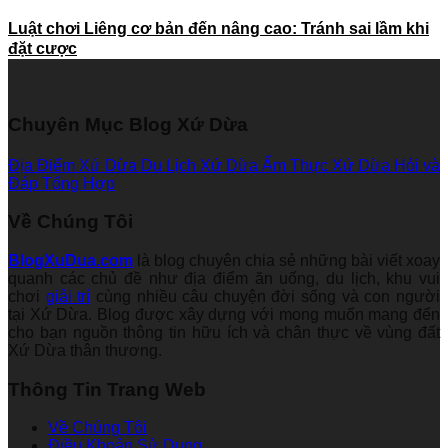
Luật chơi Liêng cơ bản đến nâng cao: Tránh sai lầm khi
đặt cược
Chuyên Mục Blog Xứ Dừa
Địa Điểm Xứ Dừa
Du Lịch Xứ Dừa
Ẩm Thực Xứ Dừa
Hỏi và
Đáp
Tổng Hợp
Về Chúng Tôi
BlogXuDua.com
là blog chuyên chia sẻ những bài viết xoay
quanh các chủ đề như địa điểm ăn uống, du lịch, khu vui
chơi
giải trí
cùng nhiều câu chuyện đời sống và con người
tại Xứ Dừa. Blog được xây dựng với mong muốn mang đến
cho bạn nguồn thông tin hữu ích và chân thực về vùng đất
Xứ Dừa thân thương.
Thông Tin Trang Web
Về Chúng Tôi
Điều Khoản Sử Dụng