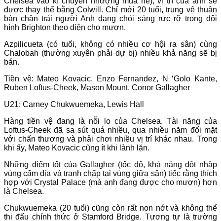
Chelsea vào kì chuyển nhượng mùa hè), vị trí của anh sẽ
được thay thế bằng Colwill. Chỉ mới 20 tuổi, trung vệ thuận
bàn chân trái người Anh đang chói sáng rực rỡ trong đội
hình Brighton theo diện cho mượn.
Azpilicueta (có tuổi, không có nhiều cơ hội ra sân) cùng
Chalobah (thường xuyên phải dự bị) nhiều khả năng sẽ bị
bán.
Tiền vệ: Mateo Kovacic, Enzo Fernandez, N ‘Golo Kante,
Ruben Loftus-Cheek, Mason Mount, Conor Gallagher
U21: Carney Chukwuemeka, Lewis Hall
Hàng tiền vệ đang là nỗi lo của Chelsea. Tài năng của
Loftus-Cheek đã sa sút quá nhiều, qua nhiều năm đối mặt
với chấn thương và phải chơi nhiều vị trí khác nhau. Trong
khi ấy, Mateo Kovacic cũng ít khi lành lặn.
Những điểm tốt của Gallagher (tốc độ, khả năng đột nhập
vùng cấm địa và tranh chấp tại vùng giữa sân) tiếc rằng thích
hợp với Crystal Palace (mà anh đang được cho mượn) hơn
là Chelsea.
Chukwuemeka (20 tuổi) cũng còn rất non nớt và không thể
thi đấu chính thức ở Stamford Bridge. Tương tự là trường