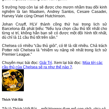
5 trường hợp còn lại sẽ được cho mượn nhằm trau dồi kinh
nghiệm là Ian Maatsen, Andrey Santos, Cesare Casadei,
Harvey Vale cùng Omari Hutchinson.
Johan Cruyff, HLV thành công thứ hai trong lịch sử
Barcelona đã phát biểu: “Nếu lựa chọn cầu thủ tốt nhất cho
từng vị trí, không hẳn bạn sẽ có được một đội hình tốt nhất,
dù chỉ là 11 cầu thủ tốt trên sân.”
Chelsea có nhiều “cầu thủ giỏi”, có lẽ là rất nhiều. Chả trách
Potter nói Chelsea là “nhiệm vụ nặng nề nhất trong lịch sử
Premier League.”
Chuyên mục bài đọc:
Giải Trí
. Xem lại bài đọc:
Mùa tới các
cầu thủ của Chelsea sẽ ra như thế nào ?
.
Thích Viết Bài
Tôi là Thích Viết Bài – một blogger đam mê con chữ, chia sẻ