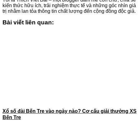
kiến thức hữu ích, trải nghiệm thực tế và những góc nhìn giá
trị nhằm lan tỏa thông tin chất lượng đến cộng đồng độc giả.
Bài viết liên quan:
Xổ số đài Bến Tre vào ngày nào? Cơ cấu giải thưởng XS
Bến Tre