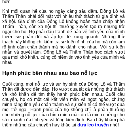
hơn.
Khi mối quan hệ của họ ngày càng sâu đậm, Đông Lộ và
Thẩm Thần phải đối mặt với nhiều thử thách từ gia đình và
xã hội. Gia đình của Đông Lộ không hoàn toàn chấp nhận
Thẩm Thần, còn xã hội thì thường xuyên tạo ra những trở
ngại cho họ. Họ phải đấu tranh để bảo vệ tình yêu của mình
trước sự phản đối và áp lực từ xung quanh. Những thử
thách này không chỉ kiểm tra sự kiên định của họ mà còn làm
rõ tình cảm chân thành mà họ dành cho nhau. Với sự kiên
nhẫn và quyết tâm, Đông Lộ và Thẩm Thần học cách vượt
qua mọi khó khăn, củng cố niềm tin vào tình yêu của mình và
nhau.
Hạnh phúc bên nhau sau bao nỗ lực
Cuối cùng, mọi nỗ lực và sự hy sinh của Đông Lộ và Thẩm
Thần đã được đền đáp. Họ vượt qua tất cả những thử thách
và khó khăn để tìm thấy hạnh phúc bên nhau. Cuối câu
chuyện, họ có một cái kết viên mãn và ngọt ngào, chứng
minh rằng tình yêu chân thành và sự kiên trì có thể vượt qua
mọi trở ngại. Hạnh phúc của họ không chỉ là phần thưởng
cho những nỗ lực của chính mình mà còn là minh chứng cho
sức mạnh của tình yêu và lòng kiên định. Bạn hãy khám phá
thêm những câu chuyện hay khác tại
dưa leo truyện
nhé!