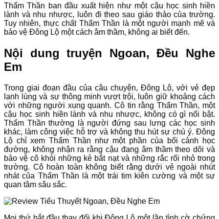
Thẩm Thần ban đầu xuất hiện như một cậu học sinh hiền
lành và nhu nhược, luôn đi theo sau giáo thảo của trường.
Tuy nhiên, thực chất Thẩm Thần là một người mạnh mẽ và
bảo vệ Đông Lộ một cách âm thầm, không ai biết đến.
Nội dung truyện Ngoan, Đều Nghe
Em
Trong giai đoạn đầu của câu chuyện, Đông Lộ, với vẻ đẹp
lạnh lùng và sự thông minh vượt trội, luôn giữ khoảng cách
với những người xung quanh. Cô tin rằng Thẩm Thần, một
cậu học sinh hiền lành và nhu nhược, không có gì nổi bật.
Thẩm Thần thường là người đứng sau lưng các học sinh
khác, làm công việc hỗ trợ và không thu hút sự chú ý. Đông
Lộ chỉ xem Thẩm Thần như một phần của bối cảnh học
đường, không nhận ra rằng cậu đang âm thầm theo dõi và
bảo vệ cô khỏi những kẻ bắt nạt và những rắc rối nhỏ trong
trường. Cô hoàn toàn không biết rằng dưới vẻ ngoài nhút
nhát của Thẩm Thần là một trái tim kiên cường và một sự
quan tâm sâu sắc.
Mọi thứ bắt đầu thay đổi khi Đông Lộ một lần tình cờ chứng