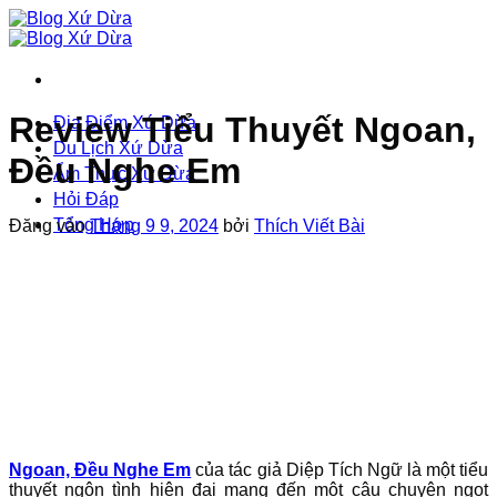
Bỏ
qua
nội
dung
Review Tiểu Thuyết Ngoan,
Địa Điểm Xứ Dừa
Du Lịch Xứ Dừa
Đều Nghe Em
Ẩm Thực Xứ Dừa
Hỏi Đáp
Tổng Hợp
Đăng vào
Tháng 9 9, 2024
bởi
Thích Viết Bài
Ngoan, Đều Nghe Em
của tác giả Diệp Tích Ngữ là một tiểu
thuyết ngôn tình hiện đại mang đến một câu chuyện ngọt