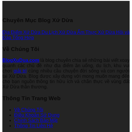
Chuyên Mục Blog Xứ Dừa
Địa Điểm Xứ Dừa
Du Lịch Xứ Dừa
Ẩm Thực Xứ Dừa
Hỏi và
Đáp
Tổng Hợp
Về Chúng Tôi
BlogXuDua.com
là blog chuyên chia sẻ những bài viết xoay
quanh các chủ đề như địa điểm ăn uống, du lịch, khu vui
chơi
giải trí
cùng nhiều câu chuyện đời sống và con người
tại Xứ Dừa. Blog được xây dựng với mong muốn mang đến
cho bạn nguồn thông tin hữu ích và chân thực về vùng đất
Xứ Dừa thân thương.
Thông Tin Trang Web
Về Chúng Tôi
Điều Khoản Sử Dụng
Chính Sách Bảo Mật
Thông Tin Liên Hệ