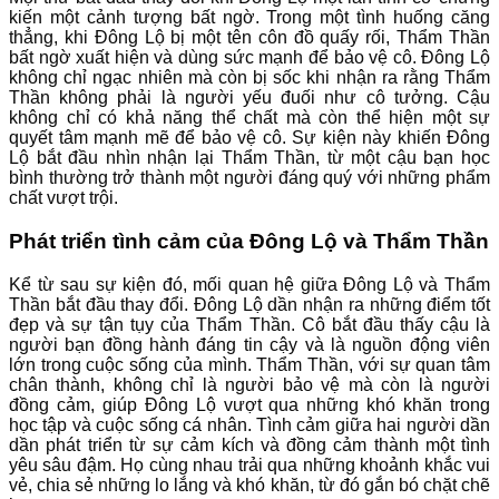
kiến một cảnh tượng bất ngờ. Trong một tình huống căng
thẳng, khi Đông Lộ bị một tên côn đồ quấy rối, Thẩm Thần
bất ngờ xuất hiện và dùng sức mạnh để bảo vệ cô. Đông Lộ
không chỉ ngạc nhiên mà còn bị sốc khi nhận ra rằng Thẩm
Thần không phải là người yếu đuối như cô tưởng. Cậu
không chỉ có khả năng thể chất mà còn thể hiện một sự
quyết tâm mạnh mẽ để bảo vệ cô. Sự kiện này khiến Đông
Lộ bắt đầu nhìn nhận lại Thẩm Thần, từ một cậu bạn học
bình thường trở thành một người đáng quý với những phẩm
chất vượt trội.
Phát triển tình cảm của Đông Lộ và Thẩm Thần
Kể từ sau sự kiện đó, mối quan hệ giữa Đông Lộ và Thẩm
Thần bắt đầu thay đổi. Đông Lộ dần nhận ra những điểm tốt
đẹp và sự tận tụy của Thẩm Thần. Cô bắt đầu thấy cậu là
người bạn đồng hành đáng tin cậy và là nguồn động viên
lớn trong cuộc sống của mình. Thẩm Thần, với sự quan tâm
chân thành, không chỉ là người bảo vệ mà còn là người
đồng cảm, giúp Đông Lộ vượt qua những khó khăn trong
học tập và cuộc sống cá nhân. Tình cảm giữa hai người dần
dần phát triển từ sự cảm kích và đồng cảm thành một tình
yêu sâu đậm. Họ cùng nhau trải qua những khoảnh khắc vui
vẻ, chia sẻ những lo lắng và khó khăn, từ đó gắn bó chặt chẽ