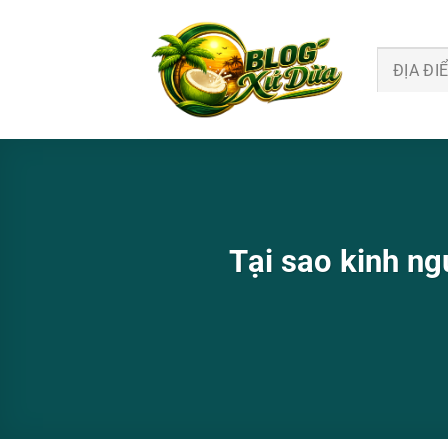
Bỏ
qua
nội
ĐỊA ĐI
dung
Tại sao kinh ng