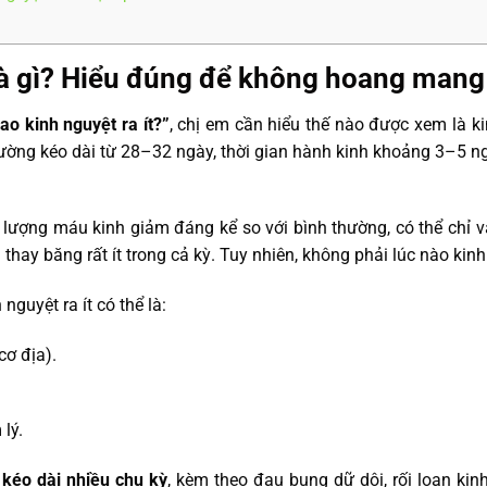
 là gì? Hiểu đúng để không hoang mang
sao kinh nguyệt ra ít?”
, chị em cần hiểu thế nào được xem là k
ường kéo dài từ 28–32 ngày, thời gian hành kinh khoảng 3–5 n
 lượng máu kinh giảm đáng kể so với bình thường, có thể chỉ vài
hay băng rất ít trong cả kỳ. Tuy nhiên, không phải lúc nào kinh
nguyệt ra ít có thể là:
cơ địa).
lý.
y
kéo dài nhiều chu kỳ
, kèm theo đau bụng dữ dội, rối loạn kin