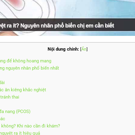
Nội dung chính:
[
Ẩn
]
 đúng để không hoang mang
ững nguyên nhân phổ biến nhất
dài
c ăn kiêng khắc nghiệt
tránh thai
 đa nang (PCOS)
hác
m không? Khi nào cần đi khám?
nguyệt ra ít hiệu quả