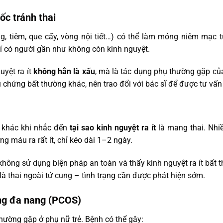
ốc tránh thai
ống, tiêm, que cấy, vòng nội tiết…) có thể làm mỏng niêm mạc 
hí có người gần như không còn kinh nguyệt.
uyệt ra ít
không hẳn là xấu
, mà là tác dụng phụ thường gặp của
u chứng bất thường khác, nên trao đổi với bác sĩ để được tư vấn
 khác khi nhắc đến
tại sao kinh nguyệt ra ít
là mang thai. Nhi
ợng máu ra rất ít, chỉ kéo dài 1–2 ngày.
hông sử dụng biện pháp an toàn và thấy kinh nguyệt ra ít bất th
là thai ngoài tử cung – tình trạng cần được phát hiện sớm.
ng đa nang (PCOS)
thường gặp ở phụ nữ trẻ. Bệnh có thể gây: