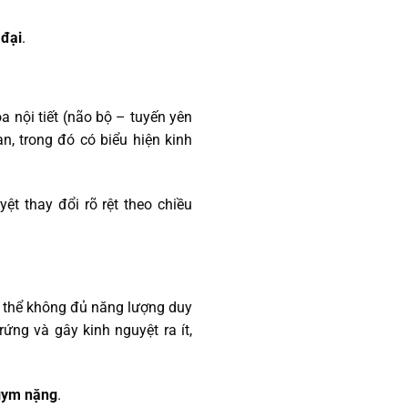
 đại
.
a nội tiết (não bộ – tuyến yên
ạn, trong đó có biểu hiện kinh
ệt thay đổi rõ rệt theo chiều
ơ thể không đủ năng lượng duy
rứng và gây kinh nguyệt ra ít,
 gym nặng
.