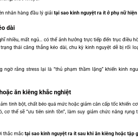
ên nhân hàng đầu lý giải
tại sao kinh nguyệt ra ít ở phụ nữ hiện
éo dài
nghĩ nhiều, mất ngủ… có thể ảnh hưởng trực tiếp đến trục điều hò
trạng thái căng thẳng kéo dài, chu kỳ kinh nguyệt dễ bị rối lo
ngờ rằng stress lại là “thủ phạm thầm lặng” khiến kinh nguy
hoặc ăn kiêng khắc nghiệt
 giảm tinh bột, chất béo quá mức hoặc giảm cân cấp tốc khiến c
ó, cơ thể sẽ “ưu tiên sinh tồn”, làm suy giảm chức năng rụng t
ời thắc mắc
tại sao kinh nguyệt ra ít sau khi ăn kiêng hoặc tập