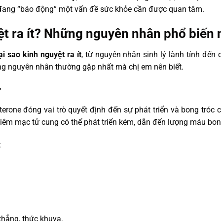
ể đang “báo động” một vấn đề sức khỏe cần được quan tâm.
ệt ra ít? Những nguyên nhân phổ biến 
ại sao kinh nguyệt ra ít
, từ nguyên nhân sinh lý lành tính đến
hững nguyên nhân thường gặp nhất mà chị em nên biết.
ữ
sterone đóng vai trò quyết định đến sự phát triển và bong tróc
êm mạc tử cung có thể phát triển kém, dẫn đến lượng máu bong
:
hẳng, thức khuya.