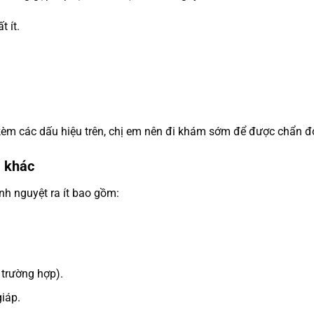
t ít.
 kèm các dấu hiệu trên, chị em nên đi khám sớm để được chẩn đoá
a khác
inh nguyệt ra ít bao gồm:
 trường hợp).
iáp.