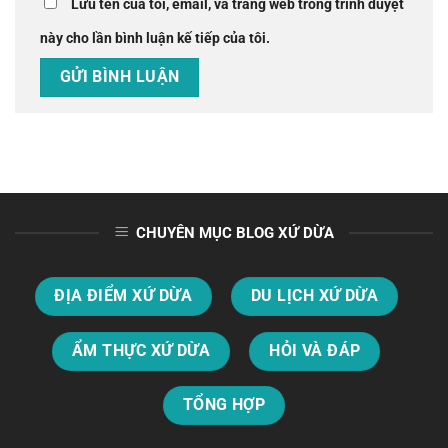
Lưu tên của tôi, email, và trang web trong trình duyệt
này cho lần bình luận kế tiếp của tôi.
CHUYÊN MỤC BLOG XỨ DỪA
ĐỊA ĐIỂM XỨ DỪA
DU LỊCH XỨ DỪA
ẨM THỰC XỨ DỪA
HỎI VÀ ĐÁP
TỔNG HỢP