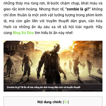
những thây ma rùng rợn, lê bước chậm chạp, khát máu và
gieo rắc kinh hoàng. Nhưng thực tế,
“zombie là gì?
” không
chỉ đơn thuần là một sinh vật tưởng tượng trong phim kinh
dị, mà còn gắn liền với truyền thuyết dân gian, văn hóa
Haiti và những ẩn dụ sâu xa về xã hội loài người. Hãy
cùng
Blog Xứ Dừa
tìm hiểu bí ẩn này nhé!.
Nội dung chính:
[
Ẩn
]