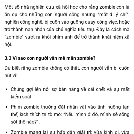
Một số nhà nghiên cứu xã hội học cho rằng zombie còn là
ẩn dụ cho những con người sống nhưng “mất đi ý chí”:
nghiện công nghệ, bị cuốn vào guồng quay công việc, hoặc
trở thành nạn nhân của chủ nghĩa tiêu thụ. Đây là cách mà
“zombie” vượt ra khỏi phim ảnh để trở thành khái niệm xã
hội.
3.3 Vì sao con người vẫn mê mẩn zombie?
Dù biết rằng zombie không có thật, con người vẫn bị cuốn
hút vì:
Chúng gợi lên nỗi sợ bản năng về cái chết và sự mất
kiểm soát.
Phim zombie thường đặt nhân vật vào tình huống tận
thế, kích thích trí tò mò: “Nếu mình ở đó, mình sẽ sống
sót thế nào?”.
Zombie mang lại sự hấp dẫn giải trí: vừa kinh dị, vừa