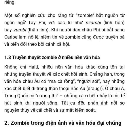
riêng.
Một số nghiên cứu cho rằng từ “zombie” bắt nguồn từ
ngôn ngữ Tây Phi, với các từ như
nzambi
(linh hồn)
hay
zumbi
(thần linh). Khi người dân châu Phi bị bắt sang
Caribe làm nô lệ, niềm tin về zombie cũng được truyền bá
và biến đổi theo bối cảnh xã hội.
1.3 Truyền thuyết zombie ở nhiều nền văn hóa
Không chỉ Haiti, nhiều nền văn hóa khác cũng tồn tại
những truyền thuyết về xác chết hồi sinh. Chẳng hạn, trong
văn hóa châu Âu có “ma cà rồng”, “người sói”, hay những
xác chết biết đi trong thần thoại Bắc Âu (draugr). Ở châu Á,
Trung Quốc có “cương thi” – những xác chết nhảy lò cò để
hút sinh khí người sống. Tất cả đều phản ánh nỗi sợ
nguyên thủy về cái chết và sự mất kiểm soát.
2. Zombie trong điện ảnh và văn hóa đại chúng