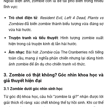
Ngoài điện ảnh, zombie còn là đề tài phổ biến trong nhiều
lĩnh vực:
Trò chơi điện tử
:
Resident Evil
,
Left 4 Dead
,
Plants vs
Zombies
đã biến zombie thành biểu tượng vừa đáng sợ
vừa hài hước.
Truyện tranh và tiểu thuyết
: Hình tượng zombie xuất
hiện trong cả truyện kinh dị lẫn hài hước.
Âm nhạc
: Bài hát
Zombie
của The Cranberries nổi tiếng
toàn cầu, mang ý nghĩa phản chiến nhưng lại dùng hình
ảnh zombie để ẩn dụ cho chiến tranh vô thức.
3. Zombie có thật không? Góc nhìn khoa học và
giả thuyết hiện đại
3.1 Zombie dưới góc nhìn sinh học
Từ góc độ khoa học, câu hỏi “zombie là gì?” nhận được lời
giải thích rõ ràng: xác chết không thể tự hồi sinh. Khi cơ thể