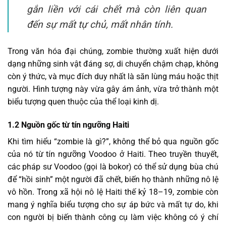
gắn liền với cái chết mà còn liên quan
đến sự mất tự chủ, mất nhân tính.
Trong văn hóa đại chúng, zombie thường xuất hiện dưới
dạng những sinh vật đáng sợ, di chuyển chậm chạp, không
còn ý thức, và mục đích duy nhất là săn lùng máu hoặc thịt
người. Hình tượng này vừa gây ám ảnh, vừa trở thành một
biểu tượng quen thuộc của thể loại kinh dị.
1.2 Nguồn gốc từ tín ngưỡng Haiti
Khi tìm hiểu “zombie là gì?”, không thể bỏ qua nguồn gốc
của nó từ tín ngưỡng Voodoo ở Haiti. Theo truyền thuyết,
các pháp sư Voodoo (gọi là bokor) có thể sử dụng bùa chú
để “hồi sinh” một người đã chết, biến họ thành những nô lệ
vô hồn. Trong xã hội nô lệ Haiti thế kỷ 18–19, zombie còn
mang ý nghĩa biểu tượng cho sự áp bức và mất tự do, khi
con người bị biến thành công cụ làm việc không có ý chí