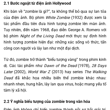
2.1 Bước ngoặt từ điện ảnh Hollywood
Khi bàn về “zombie là gì?”, ta không thể bỏ qua sự lan tỏa
của điện ảnh. Bộ phim
White Zombie
(1932) được xem là
tác phẩm đầu tiên đưa hình tượng zombie lên màn ảnh.
Tuy nhiên, đến năm 1968, đạo diễn George A. Romero với
bộ phim
Night of the Living Dead
mới thực sự định hình
hình tượng zombie hiện đại: những xác sống vô thức, tấn
công con người và lây lan như một đại dịch.
Từ đó, zombie trở thành “biểu tượng vàng” trong phim kinh
dị. Các tác phẩm như
Dawn of the Dead
(1978),
28 Days
Later
(2002),
World War Z
(2013) hay series
The Walking
Dead
đã khắc họa nhiều biến thể zombie khác nhau:
nhanh nhẹn, hung hãn, lây lan qua virus, hoặc mang yếu tố
tâm lý xã hội.
2.2 Ý nghĩa biểu tượng của zombie trong văn hóa
Điện ảnh không chỉ biến zombie thành nỗi sợ hãi giải trí,