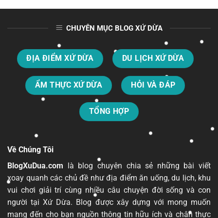
CHUYÊN MỤC BLOG XỨ DỪA
ĐỊA ĐIỂM XỨ DỪA
DU LỊCH XỨ DỪA
ẨM THỰC XỨ DỪA
HỎI VÀ ĐÁP
TỔNG HỢP
Về Chúng Tôi
BlogXuDua.com
là blog chuyên chia sẻ những bài viết
xoay quanh các chủ đề như địa điểm ăn uống, du lịch, khu
vui chơi
giải trí
cùng nhiều câu chuyện đời sống và con
người tại Xứ Dừa. Blog được xây dựng với mong muốn
mang đến cho bạn nguồn thông tin hữu ích và chân thực