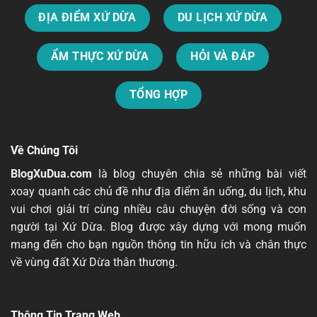
ĐỊA ĐIỂM XỨ DỪA
DU LỊCH XỨ DỪA
ẨM THỰC XỨ DỪA
HỎI VÀ ĐÁP
TỔNG HỢP
Về Chúng Tôi
BlogXuDua.com
là blog chuyên chia sẻ những bài viết
xoay quanh các chủ đề như địa điểm ăn uống, du lịch, khu
vui chơi
giải trí
cùng nhiều câu chuyện đời sống và con
người tại Xứ Dừa. Blog được xây dựng với mong muốn
mang đến cho bạn nguồn thông tin hữu ích và chân thực
về vùng đất Xứ Dừa thân thương.
Thông Tin Trang Web