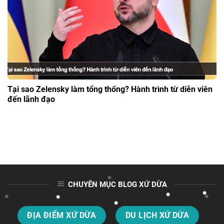
Tại sao Zelensky làm tổng thống? Hành trình từ diễn viên
đến lãnh đạo
CHUYÊN MỤC BLOG XỨ DỪA
ĐỊA ĐIỂM XỨ DỪA
DU LỊCH XỨ DỪA