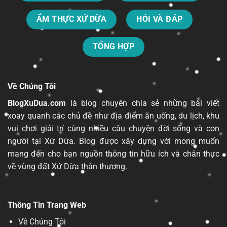
ẨM THỰC XỨ DỪA
HỎI VÀ ĐÁP
TỔNG HỢP
Về Chúng Tôi
BlogXuDua.com
là blog chuyên chia sẻ những bài viết
xoay quanh các chủ đề như địa điểm ăn uống, du lịch, khu
vui chơi
giải trí
cùng nhiều câu chuyện đời sống và con
người tại Xứ Dừa. Blog được xây dựng với mong muốn
mang đến cho bạn nguồn thông tin hữu ích và chân thực
về vùng đất Xứ Dừa thân thương.
Thông Tin Trang Web
Về Chúng Tôi