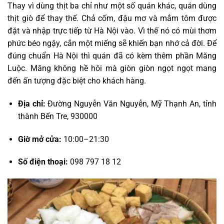
Thay vì dùng thịt ba chỉ như một số quán khác, quán dùng
thịt giò để thay thế. Chả cốm, đậu mơ và mắm tôm được
đặt và nhập trực tiếp từ Hà Nội vào. Vì thế nó có mùi thơm
phức béo ngậy, cắn một miếng sẽ khiến bạn nhớ cả đời. Để
đúng chuẩn Hà Nội thì quán đã có kèm thêm phần Măng
Luộc. Măng không hề hôi mà giòn giòn ngọt ngọt mang
đến ấn tượng đặc biệt cho khách hàng.
Địa chỉ:
Đường Nguyễn Văn Nguyễn, Mỹ Thạnh An, tỉnh
thành Bến Tre, 930000
Giờ mở cửa:
10:00–21:30
Số điện thoại:
098 797 18 12