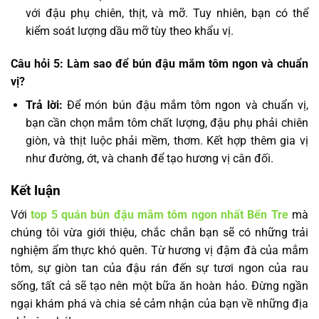
với đậu phụ chiên, thịt, và mỡ. Tuy nhiên, bạn có thể
kiểm soát lượng dầu mỡ tùy theo khẩu vị.
Câu hỏi 5: Làm sao để bún đậu mắm tôm ngon và chuẩn
vị?
Trả lời:
Để món bún đậu mắm tôm ngon và chuẩn vị,
bạn cần chọn mắm tôm chất lượng, đậu phụ phải chiên
giòn, và thịt luộc phải mềm, thơm. Kết hợp thêm gia vị
như đường, ớt, và chanh để tạo hương vị cân đối.
Kết luận
Với
top 5 quán bún đậu mắm tôm ngon nhất Bến Tre
mà
chúng tôi vừa giới thiệu, chắc chắn bạn sẽ có những trải
nghiệm ẩm thực khó quên. Từ hương vị đậm đà của mắm
tôm, sự giòn tan của đậu rán đến sự tươi ngon của rau
sống, tất cả sẽ tạo nên một bữa ăn hoàn hảo. Đừng ngần
ngại khám phá và chia sẻ cảm nhận của bạn về những địa