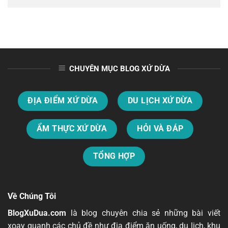
CHUYÊN MỤC BLOG XỨ DỪA
ĐỊA ĐIỂM XỨ DỪA
DU LỊCH XỨ DỪA
ẨM THỰC XỨ DỪA
HỎI VÀ ĐÁP
TỔNG HỢP
Về Chúng Tôi
BlogXuDua.com
là blog chuyên chia sẻ những bài viết
xoay quanh các chủ đề như địa điểm ăn uống, du lịch, khu